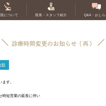
医院について
院長・スタッフ紹介
Q&A・おしら
根管治療
歯周病治療
診療時間変更のお知らせ（再）
大人の矯正
小児歯科
子
分類
います。
セ時短営業の延長に伴い