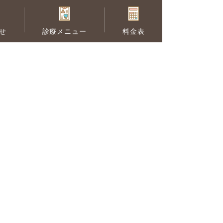
せ
診療メニュー
料金表
セラミック治療
供の矯正
予防歯科