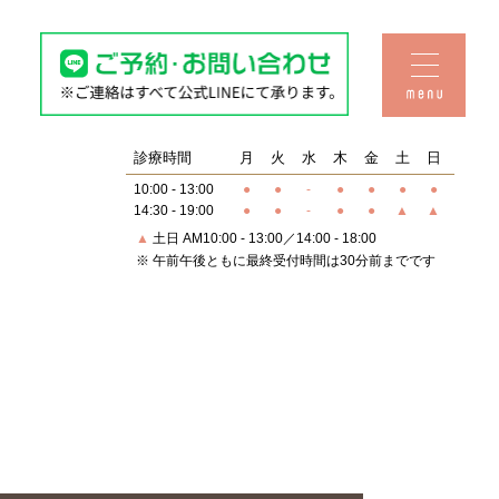
Q&A・おしらせ
料金表
診療時間
月
火
水
木
金
土
日
10:00 - 13:00
●
●
-
●
●
●
●
14:30 - 19:00
●
●
-
●
●
▲
▲
▲
土日 AM10:00 - 13:00／14:00 - 18:00
セラミック
治療
※ 午前午後ともに最終受付時間は30分前までです
子供の矯正
予防歯科