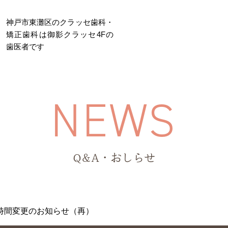
神戸市東灘区のクラッセ歯科・
矯正歯科は御影クラッセ4Fの
歯医者です
医院について
院長・スタッフ紹介
N
E
W
S
根管治療
歯周病治療
大人の矯正
小児歯科
Q&A・おしらせ
時間変更のお知らせ（再）