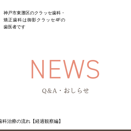
神戸市東灘区のクラッセ歯科・
矯正歯科は御影クラッセ4Fの
歯医者です
医院について
院長・スタッフ紹介
N
E
W
S
根管治療
歯周病治療
大人の矯正
小児歯科
Q&A・おしらせ
歯科治療の流れ【経過観察編】