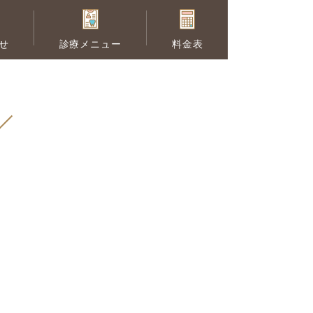
せ
診療メニュー
料金表
セラミック治療
供の矯正
予防歯科