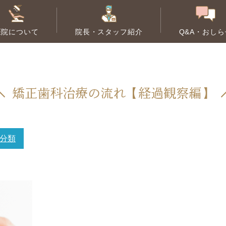
医院について
院長・スタッフ紹介
Q&A・おしら
根管治療
歯周病治療
矯正歯科治療の流れ【経過観察編】
大人の矯正
小児歯科
子
分類