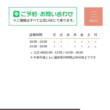
Q&A・おしらせ
料金表
診療時間
月
火
水
木
金
土
日
10:00 - 13:00
●
●
-
●
●
●
●
14:30 - 19:00
●
●
-
●
●
▲
▲
▲
土日 AM10:00 - 13:00／14:00 - 18:00
セラミック
治療
※ 午前午後ともに最終受付時間は30分前までです
子供の矯正
予防歯科