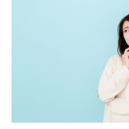
診療メ
むし歯治療
根管治療