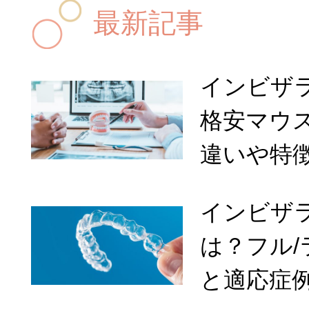
最新記事
インビザ
格安マウ
違いや特
インビザ
は？フル
と適応症