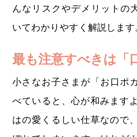
んなリスクやデメリットの
いてわかりやすく解説します
セラミック
ホワイトニン
治療
最も注意すべきは「
小さなお子さまが「お口ポ
べていると、心が和みます
はの愛くるしい仕草なので
小児歯科
子供の矯