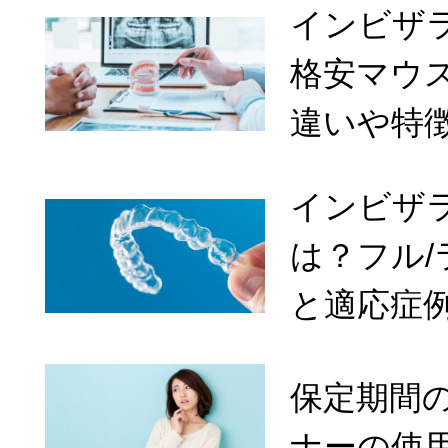
インビザ
格安マウ
違いや特
インビザ
は？フル
と適応症
保定期間
ナーの使