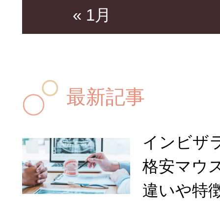
« 1月
最新記事
インビザ
格安マウ
違いや特