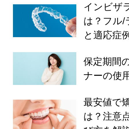
インビザ
は？フル
と適応症
保定期間
ナーの使
最安値で
は？注意