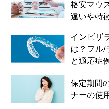
格安マウ
違いや特
インビザ
は？フル
と適応症
保定期間
ナーの使