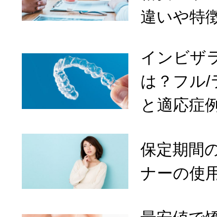
違いや特
インビザ
は？フル
と適応症
保定期間
ナーの使