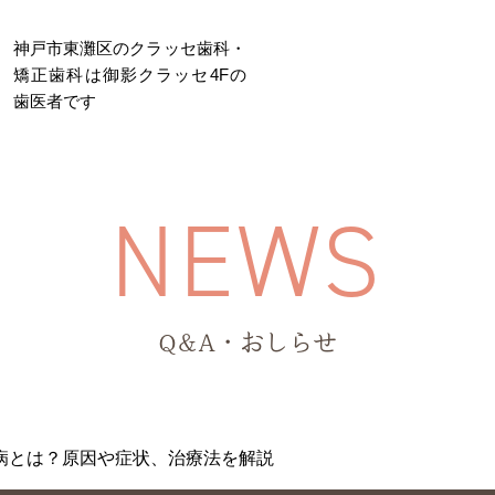
神戸市東灘区のクラッセ歯科・
矯正歯科は御影クラッセ4Fの
歯医者です
医院について
院長・スタッフ紹介
N
E
W
S
根管治療
歯周病治療
大人の矯正
小児歯科
Q&A・おしらせ
病とは？原因や症状、治療法を解説