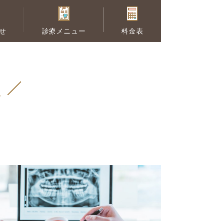
せ
診療メニュー
料金表
セラミック治療
説
供の矯正
予防歯科