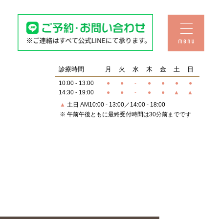
Q&A・おしらせ
料金表
診療時間
月
火
水
木
金
土
日
10:00 - 13:00
●
●
-
●
●
●
●
14:30 - 19:00
●
●
-
●
●
▲
▲
▲
土日 AM10:00 - 13:00／14:00 - 18:00
セラミック
治療
※ 午前午後ともに最終受付時間は30分前までです
子供の矯正
予防歯科