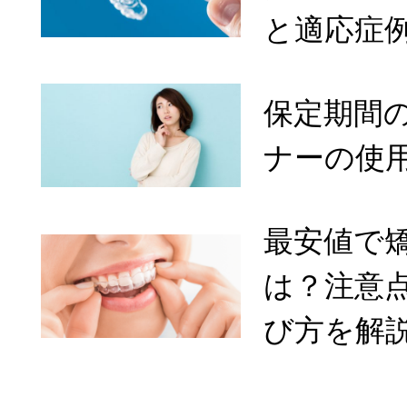
と適応症
保定期間
ナーの使
最安値で
は？注意
び方を解