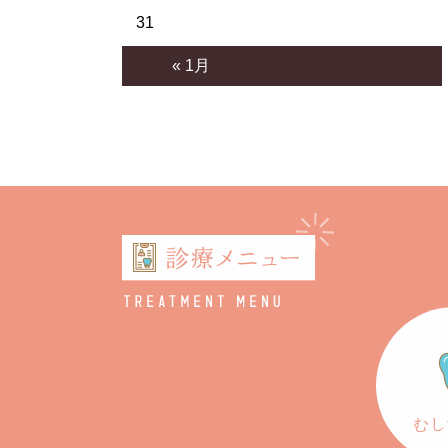
31
« 1月
むし