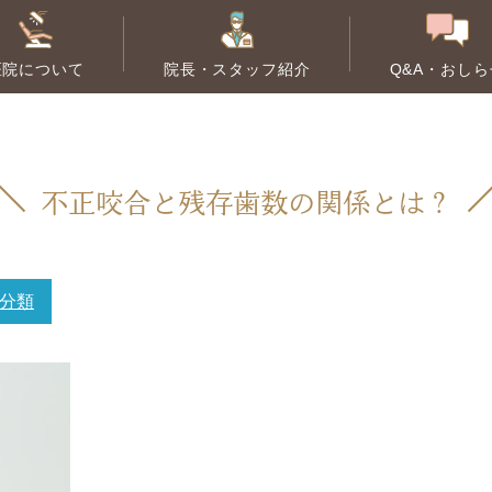
医院について
院長・スタッフ紹介
Q&A・おしら
根管治療
歯周病治療
不正咬合と残存歯数の関係とは？
大人の矯正
小児歯科
子
分類