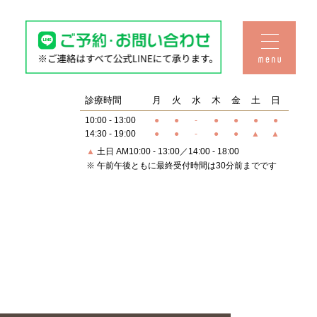
Q&A・おしらせ
料金表
診療時間
月
火
水
木
金
土
日
10:00 - 13:00
●
●
-
●
●
●
●
14:30 - 19:00
●
●
-
●
●
▲
▲
▲
土日 AM10:00 - 13:00／14:00 - 18:00
セラミック
治療
※ 午前午後ともに最終受付時間は30分前までです
子供の矯正
予防歯科