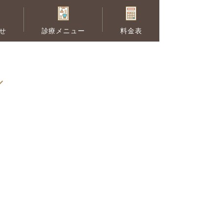
せ
診療メニュー
料金表
セラミック治療
供の矯正
予防歯科