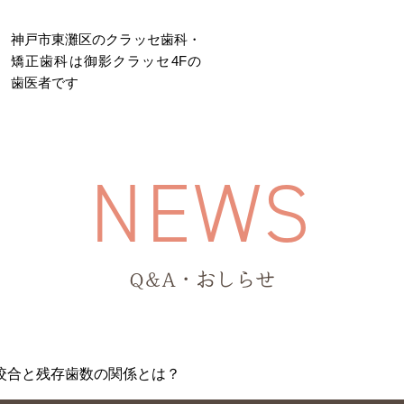
神戸市東灘区のクラッセ歯科・
矯正歯科は御影クラッセ4Fの
歯医者です
医院について
院長・スタッフ紹介
N
E
W
S
根管治療
歯周病治療
大人の矯正
小児歯科
Q&A・おしらせ
咬合と残存歯数の関係とは？