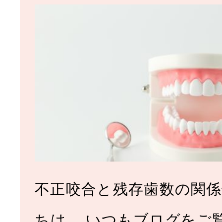
診療メ
むし歯治療
根管治療
不正咬合と残存歯数の関係
ちは。 いつもブログをご