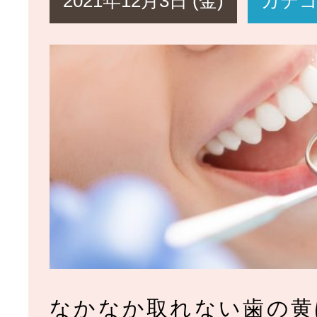
2021年12月3日 (金)
カテ
診療メ
むし歯治療
根管治療
なかなか取れない歯の黄